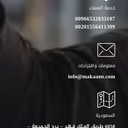
خدمة العملاء
00966532833107
00201556411399
معلومات واقتراحات
info@makaaen.com
السعودية
6858 طـريق المـلك فـهد – بـرج الجـميـعة –